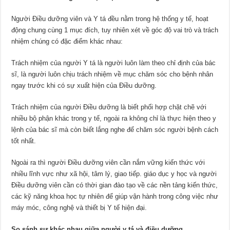
Người Điều dưỡng viên và Y tá đều nằm trong hệ thống y tế, hoạt
động chung cùng 1 mục đích, tuy nhiên xét về góc độ vai trò và trách
nhiệm chúng có đặc điểm khác nhau:
Trách nhiệm của người Y tá là người luôn làm theo chỉ định của bác
sĩ, là người luôn chịu trách nhiệm về mục chăm sóc cho bệnh nhân
ngay trước khi có sự xuất hiện của Điều dưỡng.
Trách nhiệm của người Điều dưỡng là biết phối hợp chặt chẽ với
nhiều bộ phận khác trong y tế, ngoài ra không chỉ là thực hiện theo y
lệnh của bác sĩ mà còn biết lắng nghe để chăm sóc người bệnh cách
tốt nhất.
Ngoài ra thì người Điều dưỡng viên cần nắm vững kiến thức với
nhiều lĩnh vực như xã hội, tâm lý, giao tiếp. giáo dục y học và người
Điều dưỡng viên cần có thời gian đào tạo về các nền tảng kiến thức,
các kỹ năng khoa học tự nhiên để giúp vận hành trong công việc như
máy móc, công nghệ và thiết bị Y tế hiện đại.
So sánh sự khác nhau giữa người y tá và điều dưỡng