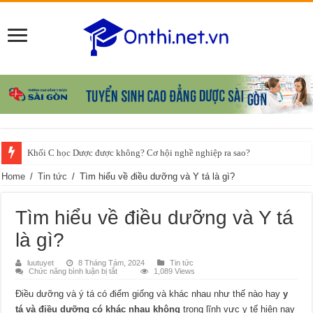
Khối C học Dược được không? Cơ hội nghề nghiệp ra sao?
Home
/
Tin tức
/
Tìm hiểu về điều dưỡng và Y tá là gì?
Tìm hiểu về điều dưỡng và Y tá
là gì?
luutuyet
8 Tháng Tám, 2024
Tin tức
ở
Chức năng bình luận bị tắt
1,089 Views
Tìm
hiểu
Điều dưỡng và ý tá có điểm giống và khác nhau như thế nào hay
y
về
điều
tá và điều dưỡng có khác nhau không
trong lĩnh vực y tế hiện nay
dưỡng