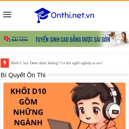
Khối C học Dược được không? Cơ hội nghề nghiệp ra sao?
Tải sách Kỹ thuật Y học chuyên ngành Xét nghiệm PDF ở đâu? Gợi ý nguồn
Bí Quyết Ôn Thi