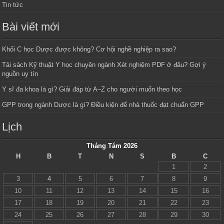
Tin tức
Bài viết mới
Khối C học Dược được không? Cơ hội nghề nghiệp ra sao?
Tải sách Kỹ thuật Y học chuyên ngành Xét nghiệm PDF ở đâu? Gợi ý
nguồn uy tín
Y sĩ đa khoa là gì? Giải đáp từ A–Z cho người muốn theo học
GPP trong ngành Dược là gì? Điều kiện để nhà thuốc đạt chuẩn GPP
Lịch
Tháng Tám 2026
H
B
T
N
S
B
C
1
2
3
4
5
6
7
8
9
10
11
12
13
14
15
16
17
18
19
20
21
22
23
24
25
26
27
28
29
30