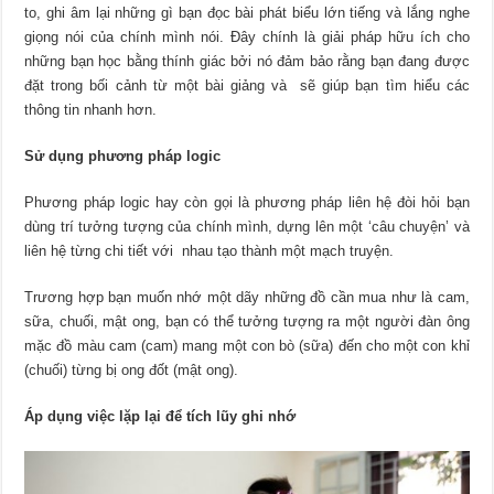
to, ghi âm lại những gì bạn đọc bài phát biểu lớn tiếng và lắng nghe
giọng nói của chính mình nói. Đây chính là giải pháp hữu ích cho
những bạn học bằng thính giác bởi nó đảm bảo rằng bạn đang được
đặt trong bối cảnh từ một bài giảng và sẽ giúp bạn tìm hiểu các
thông tin nhanh hơn.
Sử dụng phương pháp logic
Phương pháp logic hay còn gọi là phương pháp liên hệ đòi hỏi bạn
dùng trí tưởng tượng của chính mình, dựng lên một ‘câu chuyện’ và
liên hệ từng chi tiết với nhau tạo thành một mạch truyện.
Trương hợp bạn muốn nhớ một dãy những đồ cần mua như là cam,
sữa, chuối, mật ong, bạn có thể tưởng tượng ra một người đàn ông
mặc đồ màu cam (cam) mang một con bò (sữa) đến cho một con khỉ
(chuối) từng bị ong đốt (mật ong).
Áp dụng việc lặp lại để tích lũy ghi nhớ