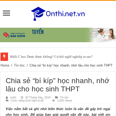
Khối C học Dược được không? Cơ hội nghề nghiệp ra sao?
Home
/
Tin tức
/
Chia sẻ “bí kíp” học nhanh, nhớ lâu cho học sinh THPT
Chia sẻ “bí kíp” học nhanh, nhớ
lâu cho học sinh THPT
onthi
30 Tháng Sáu, 2018
Tin tức
ở
Chức năng bình luận bị tắt
1,826 Views
Chia
sẻ
Việc nắm bắt và ghi nhớ kiến thức luôn là vấn đề gây trở ngại
“bí
kíp”
cho học sinh. Để giúp bạn giải quyết vấn đề này, bài viết xin
học