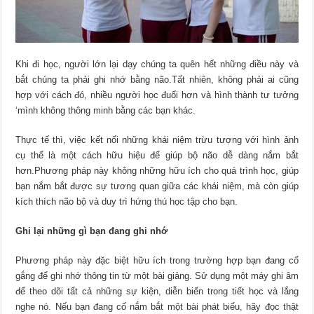
Khi đi học, người lớn lại dạy chúng ta quên hết những điều này và
bắt chúng ta phải ghi nhớ bằng não.Tất nhiên, không phải ai cũng
hợp với cách đó, nhiều người học đuối hơn và hình thành tư tưởng
‘mình không thông minh bằng các bạn khác.
Thực tế thì, việc kết nối những khái niệm trừu tượng với hình ảnh
cụ thể là một cách hữu hiệu để giúp bộ não dễ dàng nắm bắt
hơn.Phương pháp này không những hữu ích cho quá trình học, giúp
bạn nắm bắt được sự tương quan giữa các khái niệm, mà còn giúp
kích thích não bộ và duy trì hứng thú học tập cho bạn.
Ghi lại những gì bạn đang ghi nhớ
Phương pháp này đặc biệt hữu ích trong trường hợp bạn đang cố
gắng để ghi nhớ thông tin từ một bài giảng. Sử dụng một máy ghi âm
để theo dõi tất cả những sự kiện, diễn biến trong tiết học và lắng
nghe nó. Nếu bạn đang cố nắm bắt một bài phát biểu, hãy đọc thật